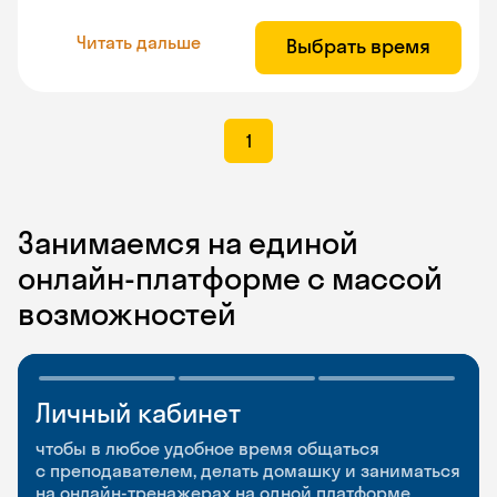
Читать дальше
Выбрать время
1
Занимаемся на единой
онлайн-платформе с массой
возможностей
Личный кабинет
Мобильное
Разговорные клубы
приложение
и Talks
чтобы в любое удобное время общаться
с преподавателем, делать домашку и заниматься
чтобы заниматься и изучать новые слова где
Групповые занятия для разговорной практики
на онлайн-тренажерах на одной платформе