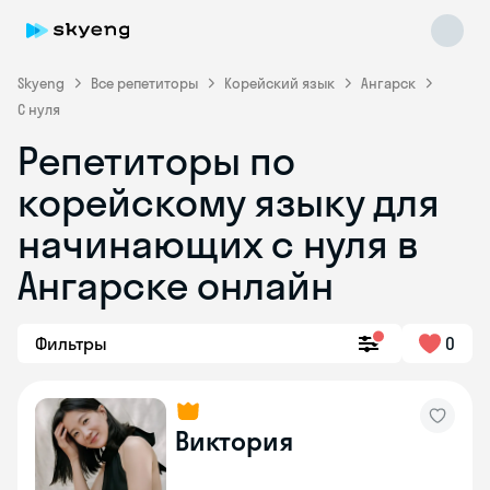
Skyeng
Все репетиторы
Корейский язык
Ангарск
С нуля
Репетиторы по
корейскому языку для
Skyeng Chat
начинающих с нуля в
online
Ангарске онлайн
Фильтры
0
Виктория