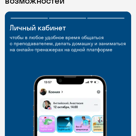
возможностей
Личный кабинет
Мобильное
Разговорные клубы
приложение
и Talks
чтобы в любое удобное время общаться
с преподавателем, делать домашку и заниматься
чтобы заниматься и изучать новые слова где
Групповые занятия для разговорной практики
на онлайн-тренажерах на одной платформе
и когда удобно
и индивидуальные встречи с преподавателями
со всего мира, чтобы общаться на английском
свободно