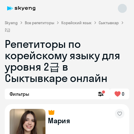
Skyeng
Все репетиторы
Корейский язык
Сыктывкар
2급
Репетиторы по
корейскому языку для
уровня 2급 в
Skyeng Chat
Сыктывкаре онлайн
online
Фильтры
0
Мария