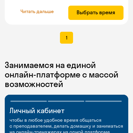
Читать дальше
Выбрать время
1
Занимаемся на единой
онлайн-платформе с массой
возможностей
Личный кабинет
Мобильное
Разговорные клубы
приложение
и Talks
чтобы в любое удобное время общаться
с преподавателем, делать домашку и заниматься
чтобы заниматься и изучать новые слова где
Групповые занятия для разговорной практики
на онлайн-тренажерах на одной платформе