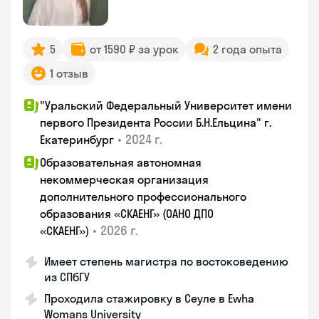
5
от 1590 ₽ за урок
2 года опыта
1 отзыв
"Уральский Федеральный Университет имени
первого Президента России Б.Н.Ельцина" г.
•
2024 г.
Екатеринбург
Образовательная автономная
некоммерческая организация
дополнительного профессионального
образования «СКАЕНГ» (ОАНО ДПО
•
2026 г.
«СКАЕНГ»)
Имеет степень магистра по востоковедению
из СПбГУ
Проходила стажировку в Сеуле в Ewha
Womans University