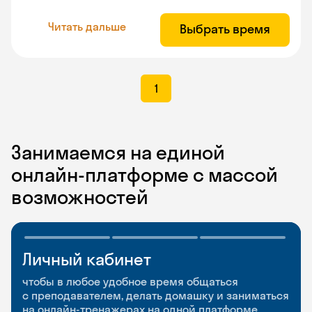
Читать дальше
Выбрать время
1
Занимаемся на единой
онлайн-платформе с массой
возможностей
Личный кабинет
Мобильное
Разговорные клубы
приложение
и Talks
чтобы в любое удобное время общаться
с преподавателем, делать домашку и заниматься
чтобы заниматься и изучать новые слова где
Групповые занятия для разговорной практики
на онлайн-тренажерах на одной платформе