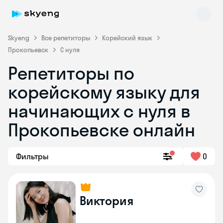
Skyeng
Все репетиторы
Корейский язык
Прокопьевск
С нуля
Репетиторы по
корейскому языку для
Skyeng Chat
начинающих с нуля в
online
Прокопьевске онлайн
Фильтры
0
Виктория