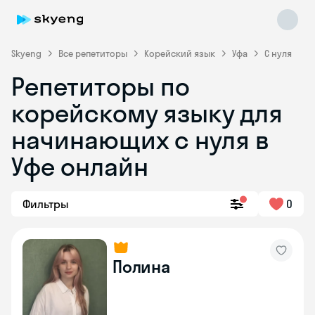
Skyeng
Все репетиторы
Корейский язык
Уфа
С нуля
Репетиторы по
корейскому языку для
начинающих с нуля в
Skyeng Chat
Уфе онлайн
online
Фильтры
0
Полина