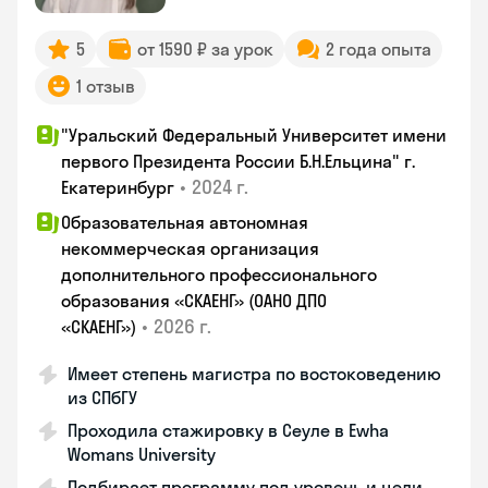
5
от 1590 ₽ за урок
2 года опыта
1 отзыв
"Уральский Федеральный Университет имени
первого Президента России Б.Н.Ельцина" г.
•
2024 г.
Екатеринбург
Образовательная автономная
некоммерческая организация
дополнительного профессионального
образования «СКАЕНГ» (ОАНО ДПО
•
2026 г.
«СКАЕНГ»)
Имеет степень магистра по востоковедению
из СПбГУ
Проходила стажировку в Сеуле в Ewha
Womans University
Подбирает программу под уровень и цели