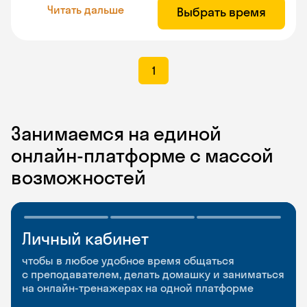
Читать дальше
Выбрать время
1
Занимаемся на единой
онлайн-платформе с массой
возможностей
Личный кабинет
Мобильное
Разговорные клубы
приложение
и Talks
чтобы в любое удобное время общаться
с преподавателем, делать домашку и заниматься
чтобы заниматься и изучать новые слова где
Групповые занятия для разговорной практики
на онлайн-тренажерах на одной платформе
и когда удобно
и индивидуальные встречи с преподавателями