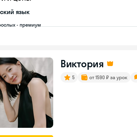
ский язык
рослых - премиум
Виктория
5
от 1590 ₽ за урок