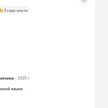
3 года опыта
•
2025 г.
лейхема
йский языки