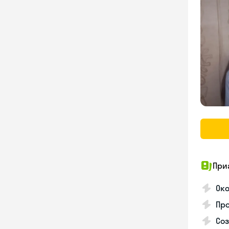
При
Око
Про
Соз