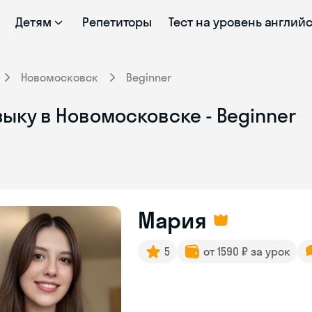
Детям
Репетиторы
Тест на уровень англий
Новомосковск
Beginner
ыку в Новомосковске - Beginner
Мария
5
от 1590 ₽ за урок