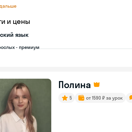
 дальше
ги и цены
ский язык
рослых - премиум
Полина
5
от 1590 ₽ за урок