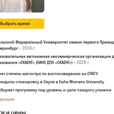
Выбрать время
альский Федеральный Университет имени первого Президен
•
2024 г.
теринбург
азовательная автономная некоммерческая организация 
•
2026 г.
зования «СКАЕНГ» (ОАНО ДПО «СКАЕНГ»)
ет степень магистра по востоковедению из СПбГУ
ходила стажировку в Сеуле в Ewha Womans University
бирает программу под уровень и цели каждого ученика
 дальше
ги и цены