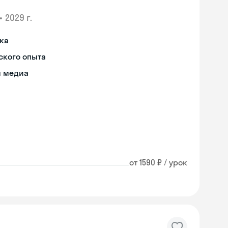
•
2029 г.
ыка
ского опыта
я медиа
от 1590 ₽ / урок