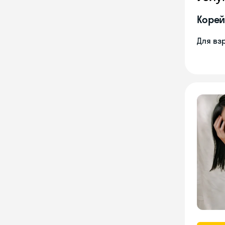
Корей
Для вз