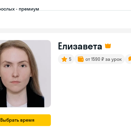
рослых - премиум
Елизавета
5
от 1590 ₽ за урок
Выбрать время