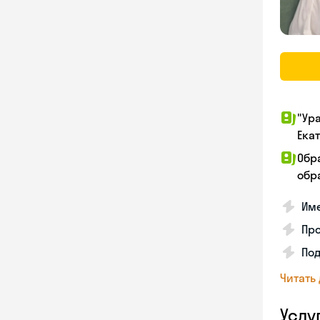
"Ур
Ека
Обр
обра
Име
Про
Под
Читать
Услу