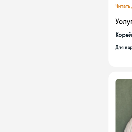
Читать
Услу
Корей
Для вз