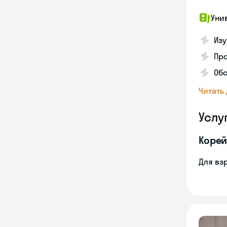
Уни
Изу
Про
Обс
Читать
Услу
Корей
Для вз