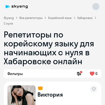
Skyeng
Все репетиторы
Корейский язык
Хабаровск
С нуля
Репетиторы по
корейскому языку для
Skyeng Chat
начинающих с нуля в
online
Хабаровске онлайн
Фильтры
0
Виктория