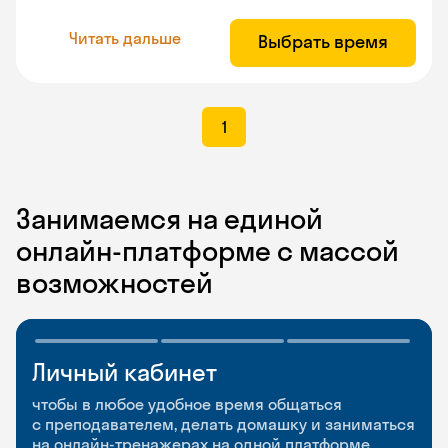
Читать дальше
Выбрать время
1
Занимаемся на единой
онлайн-платформе с массой
возможностей
Личный кабинет
Мобильное
Разговорные клубы
приложение
и Talks
чтобы в любое удобное время общаться
с преподавателем, делать домашку и заниматься
чтобы заниматься и изучать новые слова где
Групповые занятия для разговорной практики
на онлайн-тренажерах на одной платформе