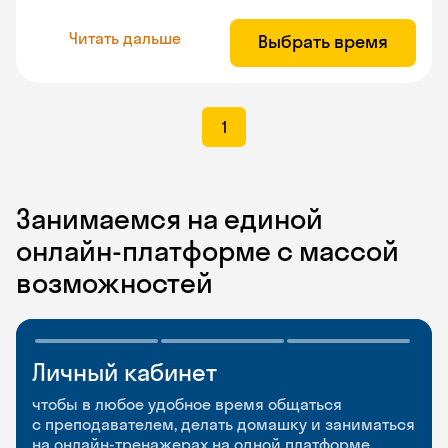
Читать дальше
Выбрать время
1
Занимаемся на единой
онлайн-платформе с массой
возможностей
Личный кабинет
Мобильное
Разговорные клубы
приложение
и Talks
чтобы в любое удобное время общаться
с преподавателем, делать домашку и заниматься
чтобы заниматься и изучать новые слова где
Групповые занятия для разговорной практики
на онлайн-тренажерах на одной платформе