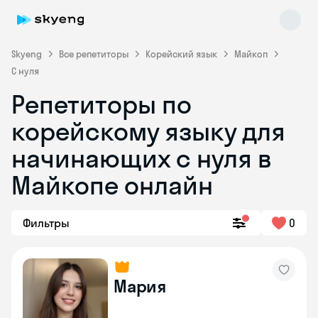
Skyeng
Все репетиторы
Корейский язык
Майкоп
С нуля
Репетиторы по
корейскому языку для
Skyeng Chat
начинающих с нуля в
online
Майкопе онлайн
Фильтры
0
Мария