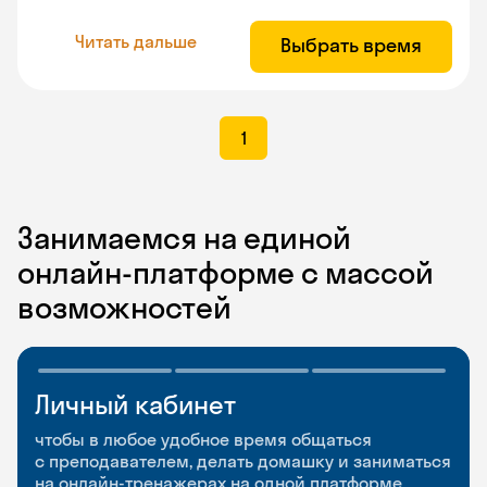
Читать дальше
Выбрать время
1
Занимаемся на единой
онлайн-платформе с массой
возможностей
Личный кабинет
Мобильное
Разговорные клубы
приложение
и Talks
чтобы в любое удобное время общаться
с преподавателем, делать домашку и заниматься
чтобы заниматься и изучать новые слова где
Групповые занятия для разговорной практики
на онлайн-тренажерах на одной платформе