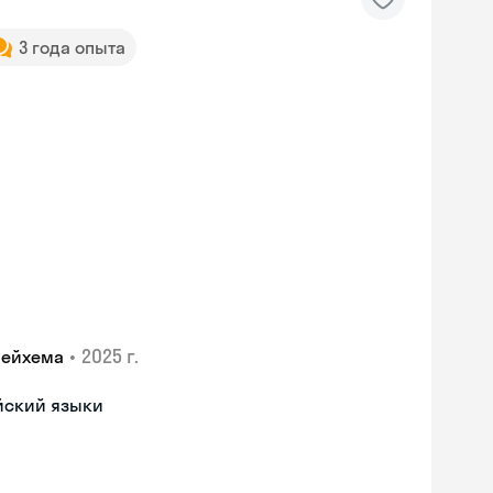
3 года опыта
•
2025 г.
лейхема
йский языки