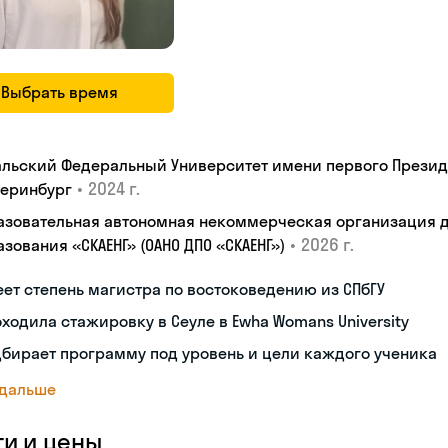
Выбрать время
альский Федеральный Университет имени первого Президен
•
2024 г.
теринбург
азовательная автономная некоммерческая организация 
•
2026 г.
зования «СКАЕНГ» (ОАНО ДПО «СКАЕНГ»)
ет степень магистра по востоковедению из СПбГУ
ходила стажировку в Сеуле в Ewha Womans University
бирает программу под уровень и цели каждого ученика
 дальше
ги и цены