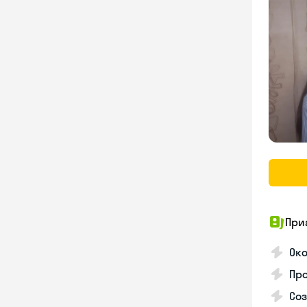
При
Око
Про
Соз