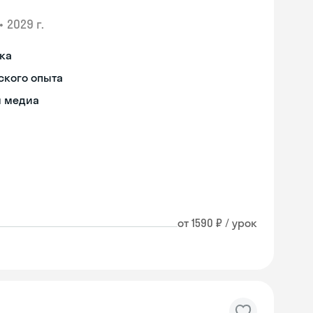
•
2029 г.
ыка
ского опыта
я медиа
от 1590 ₽ / урок