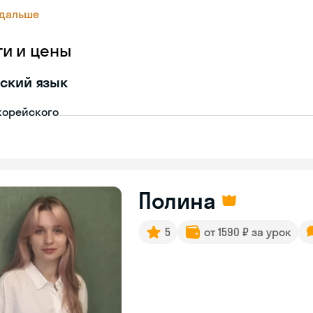
 дальше
ги и цены
ский язык
корейского
Полина
5
от 1590 ₽ за урок