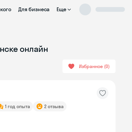
ского
Для бизнеса
Еще
янске онлайн
Избранное
0
1 год опыта
2 отзыва