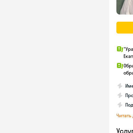
"Ур
Ека
Обр
обра
Име
Про
Под
Читать
Услу