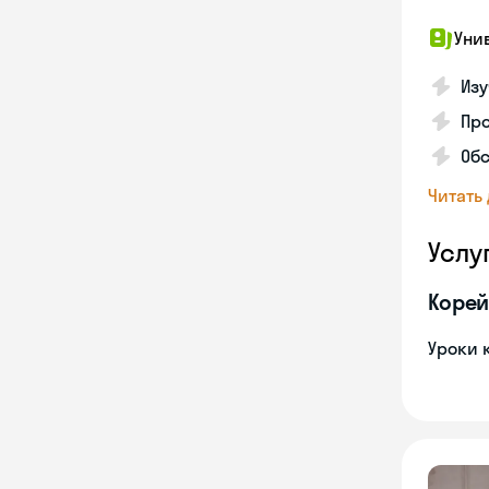
Уни
Изу
Про
Обс
Читать
Услу
Корей
Уроки 