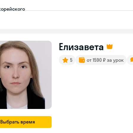
корейского
Елизавета
5
от 1590 ₽ за урок
Выбрать время