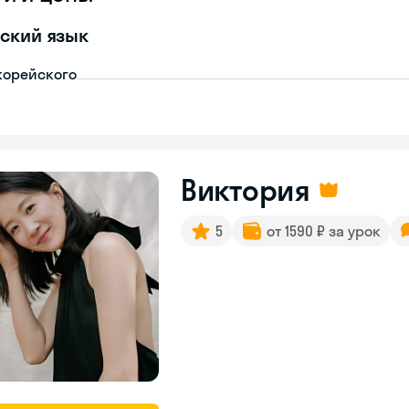
ский язык
корейского
Виктория
5
от 1590 ₽ за урок