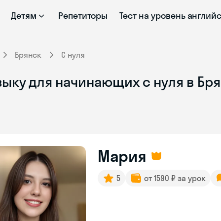
Детям
Репетиторы
Тест на уровень англий
Брянск
С нуля
зыку для начинающих с нуля в Бр
Мария
5
от 1590 ₽ за урок