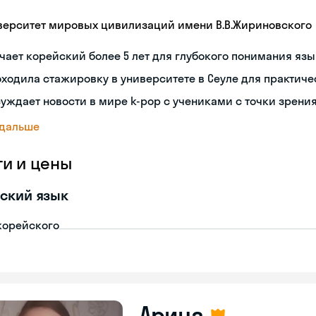
верситет мировых цивилизаций имени В.В.Жириновского
чает корейский более 5 лет для глубокого понимания яз
ходила стажировку в университете в Сеуле для практиче
уждает новости в мире k-pop с учениками с точки зрени
 дальше
ги и цены
ский язык
корейского
Арина