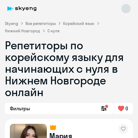
Skyeng
Все репетиторы
Корейский язык
Нижний Новгород
С нуля
Репетиторы по
корейскому языку для
Skyeng Chat
начинающих с нуля в
online
Нижнем Новгороде
онлайн
Фильтры
0
Мария