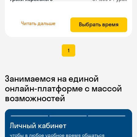
Читать дальше
Выбрать время
1
Занимаемся на единой
онлайн-платформе с массой
возможностей
Личный кабинет
Мобильное
Разговорные клубы
приложение
и Talks
чтобы в любое удобное время общаться