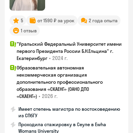
5
от 1590 ₽ за урок
2 года опыта
1 отзыв
"Уральский Федеральный Университет имени
первого Президента России Б.Н.Ельцина" г.
•
2024 г.
Екатеринбург
Образовательная автономная
некоммерческая организация
дополнительного профессионального
образования «СКАЕНГ» (ОАНО ДПО
•
2026 г.
«СКАЕНГ»)
Имеет степень магистра по востоковедению
из СПбГУ
Проходила стажировку в Сеуле в Ewha
Womans University