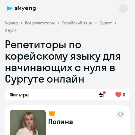
Skyeng
Все репетиторы
Корейский язык
Сургут
С нуля
Репетиторы по
корейскому языку для
Skyeng Chat
начинающих с нуля в
online
Сургуте онлайн
Фильтры
0
Полина