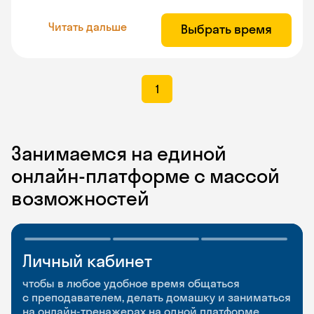
Читать дальше
Выбрать время
1
Занимаемся на единой
онлайн-платформе с массой
возможностей
Личный кабинет
Мобильное
Разговорные клубы
приложение
и Talks
чтобы в любое удобное время общаться
с преподавателем, делать домашку и заниматься
чтобы заниматься и изучать новые слова где
Групповые занятия для разговорной практики
на онлайн-тренажерах на одной платформе