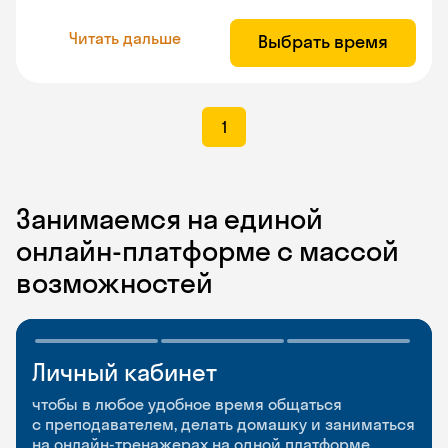
Читать дальше
Выбрать время
1
Занимаемся на единой
онлайн-платформе с массой
возможностей
Личный кабинет
Мобильное
Разговорные клубы
приложение
и Talks
чтобы в любое удобное время общаться
с преподавателем, делать домашку и заниматься
чтобы заниматься и изучать новые слова где
Групповые занятия для разговорной практики
на онлайн-тренажерах на одной платформе