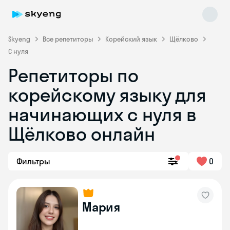
Skyeng
Все репетиторы
Корейский язык
Щёлково
С нуля
Репетиторы по
корейскому языку для
Skyeng Chat
начинающих с нуля в
online
Щёлково онлайн
Фильтры
0
Мария