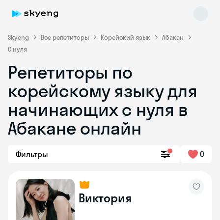
Skyeng
Все репетиторы
Корейский язык
Абакан
С нуля
Репетиторы по
корейскому языку для
Skyeng Chat
начинающих с нуля в
online
Абакане онлайн
Фильтры
0
Виктория