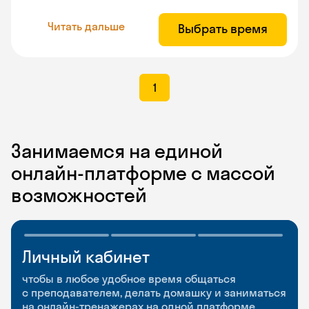
Читать дальше
Выбрать время
1
Занимаемся на единой
онлайн-платформе с массой
возможностей
Личный кабинет
Мобильное
Разговорные клубы
приложение
и Talks
чтобы в любое удобное время общаться
с преподавателем, делать домашку и заниматься
чтобы заниматься и изучать новые слова где
Групповые занятия для разговорной практики
на онлайн-тренажерах на одной платформе