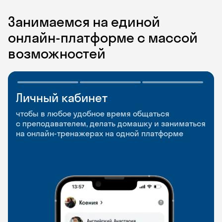
Занимаемся на единой
онлайн-платформе с массой
возможностей
Личный кабинет
Мобильное
Разговорные клубы
приложение
и Talks
чтобы в любое удобное время общаться
с преподавателем, делать домашку и заниматься
чтобы заниматься и изучать новые слова где
Групповые занятия для разговорной практики
на онлайн-тренажерах на одной платформе
и когда удобно
и индивидуальные встречи с преподавателями
со всего мира, чтобы общаться на английском
свободно