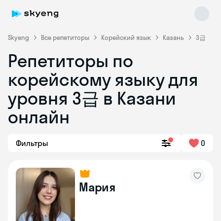
Skyeng
Все репетиторы
Корейский язык
Казань
3급
Репетиторы по
корейскому языку для
уровня 3급 в Казани
Skyeng Chat
онлайн
online
Фильтры
0
Мария