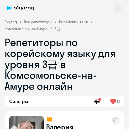
Skyeng
Все репетиторы
Корейский язык
Комсомольск-на-Амуре
3급
Репетиторы по
корейскому языку для
Skyeng Chat
уровня 3급 в
online
Комсомольске-на-
Амуре онлайн
Фильтры
0
Валерия