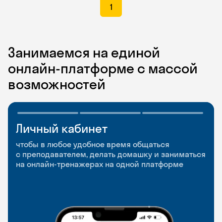
1
Занимаемся на единой
онлайн-платформе с массой
возможностей
Личный кабинет
Мобильное
Разговорные клубы
приложение
и Talks
чтобы в любое удобное время общаться
с преподавателем, делать домашку и заниматься
чтобы заниматься и изучать новые слова где
Групповые занятия для разговорной практики
на онлайн-тренажерах на одной платформе
и когда удобно
и индивидуальные встречи с преподавателями
со всего мира, чтобы общаться на английском
свободно