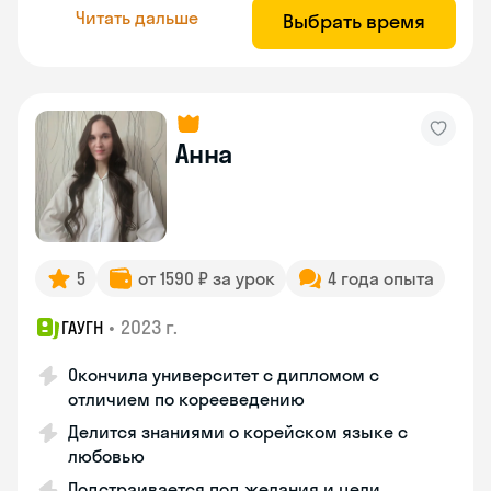
Читать дальше
Выбрать время
Анна
5
от 1590 ₽ за урок
4 года опыта
•
2023 г.
ГАУГН
Окончила университет с дипломом с
отличием по корееведению
Делится знаниями о корейском языке с
любовью
Подстраивается под желания и цели