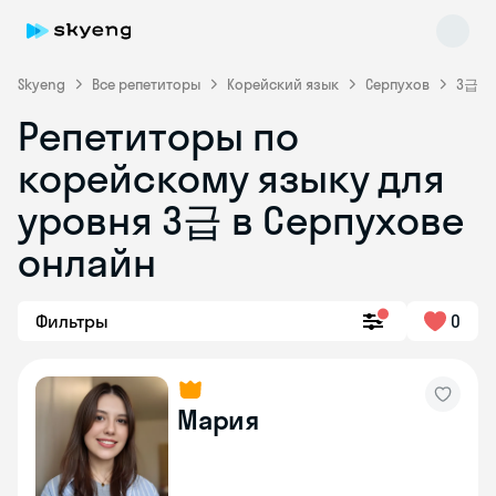
Skyeng
Все репетиторы
Корейский язык
Серпухов
3급
Репетиторы по
корейскому языку для
уровня 3급 в Серпухове
Skyeng Chat
онлайн
online
Фильтры
0
Мария