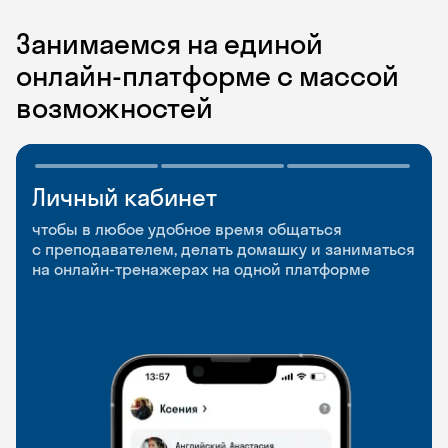
Занимаемся на единой
онлайн-платформе с массой
возможностей
Личный кабинет
Мобильное
Разговорные клубы
приложение
и Talks
чтобы в любое удобное время общаться
с преподавателем, делать домашку и заниматься
чтобы заниматься и изучать новые слова где
Групповые занятия для разговорной практики
на онлайн-тренажерах на одной платформе
и когда удобно
и индивидуальные встречи с преподавателями
со всего мира, чтобы общаться на английском
свободно