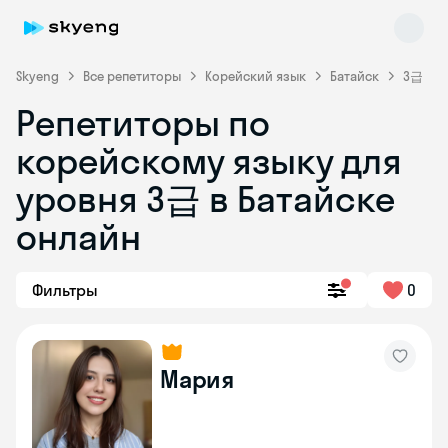
Skyeng
Все репетиторы
Корейский язык
Батайск
3급
Репетиторы по
корейскому языку для
уровня 3급 в Батайске
Skyeng Chat
онлайн
online
Фильтры
0
Мария