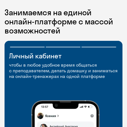
Занимаемся на единой
онлайн-платформе с массой
возможностей
Личный кабинет
Мобильное
Разговорные клубы
приложение
и Talks
чтобы в любое удобное время общаться
с преподавателем, делать домашку и заниматься
чтобы заниматься и изучать новые слова где
Групповые занятия для разговорной практики
на онлайн-тренажерах на одной платформе
и когда удобно
и индивидуальные встречи с преподавателями
со всего мира, чтобы общаться на английском
свободно