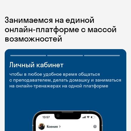
Занимаемся на единой
онлайн-платформе с массой
возможностей
Личный кабинет
Мобильное
Разговорные клубы
приложение
и Talks
чтобы в любое удобное время общаться
с преподавателем, делать домашку и заниматься
чтобы заниматься и изучать новые слова где
Групповые занятия для разговорной практики
на онлайн-тренажерах на одной платформе
и когда удобно
и индивидуальные встречи с преподавателями
со всего мира, чтобы общаться на английском
свободно