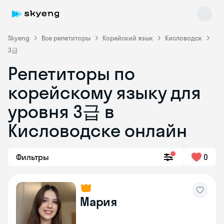
Skyeng
Все репетиторы
Корейский язык
Кисловодск
3급
Репетиторы по
корейскому языку для
Skyeng Chat
уровня 3급 в
online
Кисловодске онлайн
Фильтры
0
Мария