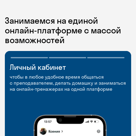
Занимаемся на единой
онлайн-платформе с массой
возможностей
Личный кабинет
Мобильное
Разговорные клубы
приложение
и Talks
чтобы в любое удобное время общаться
с преподавателем, делать домашку и заниматься
чтобы заниматься и изучать новые слова где
Групповые занятия для разговорной практики
на онлайн-тренажерах на одной платформе
и когда удобно
и индивидуальные встречи с преподавателями
со всего мира, чтобы общаться на английском
свободно