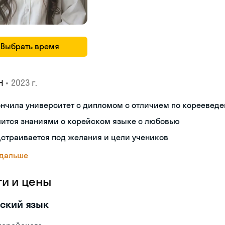
Выбрать время
•
2023 г.
Н
ончила университет с дипломом с отличием по кореевед
лится знаниями о корейском языке с любовью
страивается под желания и цели учеников
 дальше
ги и цены
ский язык