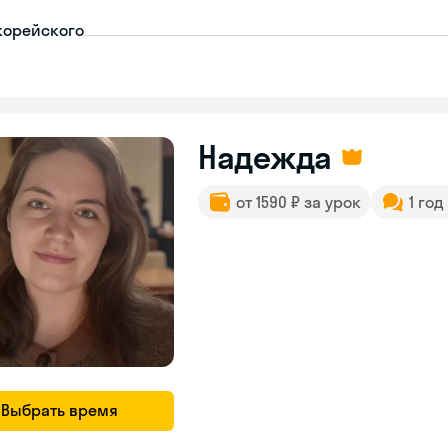
корейского
Надежда
от 1590 ₽ за урок
1 год
Выбрать время