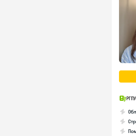
РГПУ
Обл
Стр
Пом