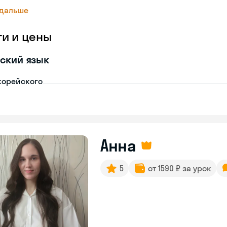
 дальше
ги и цены
ский язык
корейского
Анна
5
от 1590 ₽ за урок