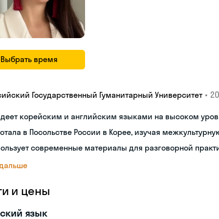
Выбрать время
•
20
сийский Государственный Гуманитарный Университет
адеет корейским и английским языками на высоком уров
отала в Посольстве России в Корее, изучая межкультур
пользует современные материалы для разговорной практ
 дальше
ги и цены
ский язык