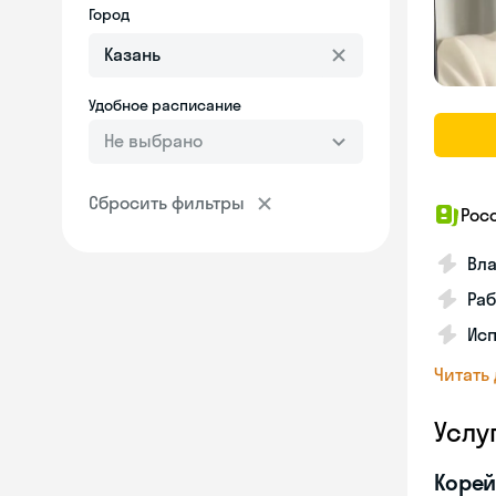
Город
Удобное расписание
Не выбрано
Сбросить фильтры
Рос
Вл
Раб
Ис
Читать
Услу
Корей