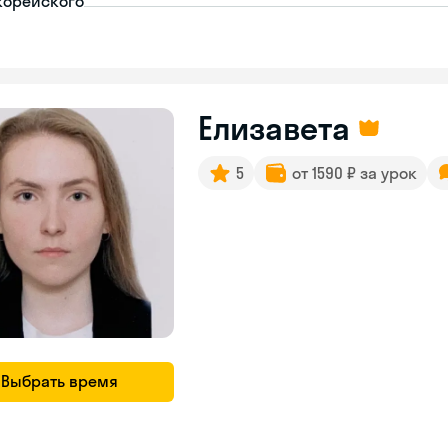
корейского
Елизавета
5
от 1590 ₽ за урок
Выбрать время