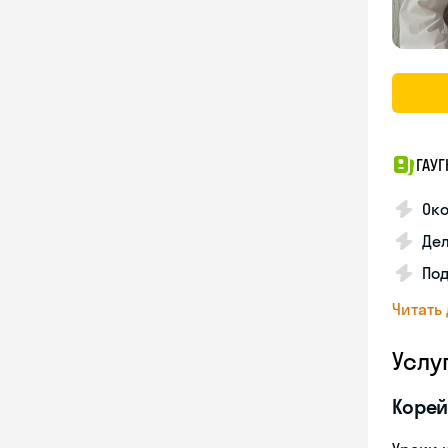
ГАУГ
Ок
Де
Под
Читать
Услу
Корей