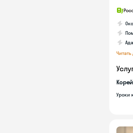
Рос
Око
Пом
Ада
Читать
Услу
Корей
Уроки 