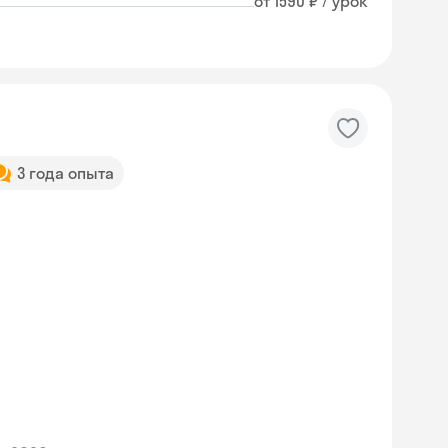
от 1590 ₽ / урок
3 года опыта
Skyeng Chat
online