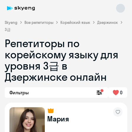
Skyeng
Все репетиторы
Корейский язык
Дзержинск
3급
Репетиторы по
корейскому языку для
Skyeng Chat
уровня 3급 в
online
Дзержинске онлайн
Фильтры
0
Мария