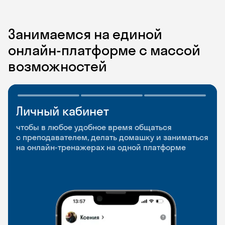
Занимаемся на единой
онлайн-платформе с массой
возможностей
Личный кабинет
Мобильное
Разговорные клубы
приложение
и Talks
чтобы в любое удобное время общаться
с преподавателем, делать домашку и заниматься
чтобы заниматься и изучать новые слова где
Групповые занятия для разговорной практики
на онлайн-тренажерах на одной платформе
и когда удобно
и индивидуальные встречи с преподавателями
со всего мира, чтобы общаться на английском
свободно