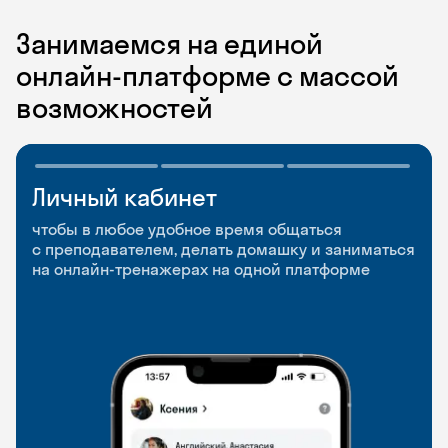
Занимаемся на единой
онлайн-платформе с массой
возможностей
Личный кабинет
Мобильное
Разговорные клубы
приложение
и Talks
чтобы в любое удобное время общаться
с преподавателем, делать домашку и заниматься
чтобы заниматься и изучать новые слова где
Групповые занятия для разговорной практики
на онлайн-тренажерах на одной платформе
и когда удобно
и индивидуальные встречи с преподавателями
со всего мира, чтобы общаться на английском
свободно