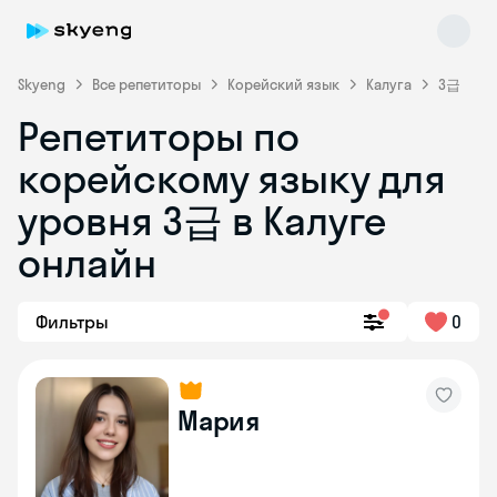
Skyeng
Все репетиторы
Корейский язык
Калуга
3급
Репетиторы по
корейскому языку для
уровня 3급 в Калуге
Skyeng Chat
онлайн
online
Фильтры
0
Мария