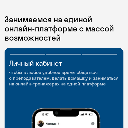
Занимаемся на единой
онлайн-платформе с массой
возможностей
Личный кабинет
Мобильное
Разговорные клубы
приложение
и Talks
чтобы в любое удобное время общаться
с преподавателем, делать домашку и заниматься
чтобы заниматься и изучать новые слова где
Групповые занятия для разговорной практики
на онлайн-тренажерах на одной платформе
и когда удобно
и индивидуальные встречи с преподавателями
со всего мира, чтобы общаться на английском
свободно