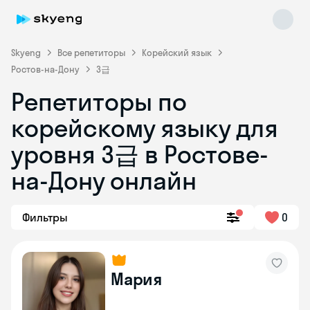
Skyeng
Все репетиторы
Корейский язык
Ростов-на-Дону
3급
Репетиторы по
корейскому языку для
Skyeng Chat
уровня 3급 в Ростове-
online
на-Дону онлайн
Фильтры
0
Мария