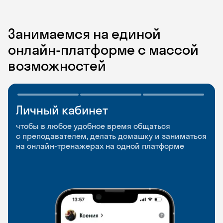
Занимаемся на единой
онлайн-платформе с массой
возможностей
Личный кабинет
Мобильное
Разговорные клубы
приложение
и Talks
чтобы в любое удобное время общаться
с преподавателем, делать домашку и заниматься
чтобы заниматься и изучать новые слова где
Групповые занятия для разговорной практики
на онлайн-тренажерах на одной платформе
и когда удобно
и индивидуальные встречи с преподавателями
со всего мира, чтобы общаться на английском
свободно