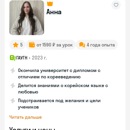
Анна
5
от 1590 ₽ за урок
4 года опыта
•
2023 г.
ГАУГН
Окончила университет с дипломом с
отличием по корееведению
Делится знаниями о корейском языке с
любовью
Подстраивается под желания и цели
учеников
Читать дальше
Услуги и цены