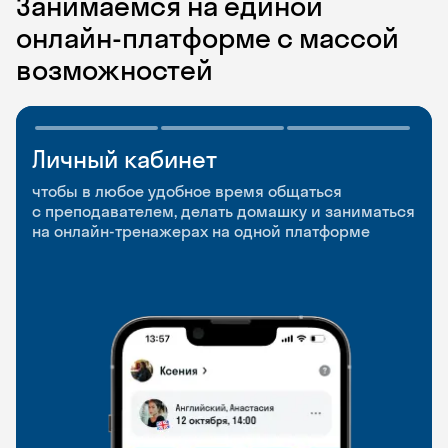
Занимаемся на единой
онлайн-платформе с массой
возможностей
Личный кабинет
Мобильное
Разговорные клубы
приложение
и Talks
чтобы в любое удобное время общаться
с преподавателем, делать домашку и заниматься
чтобы заниматься и изучать новые слова где
Групповые занятия для разговорной практики
на онлайн-тренажерах на одной платформе
и когда удобно
и индивидуальные встречи с преподавателями
со всего мира, чтобы общаться на английском
свободно