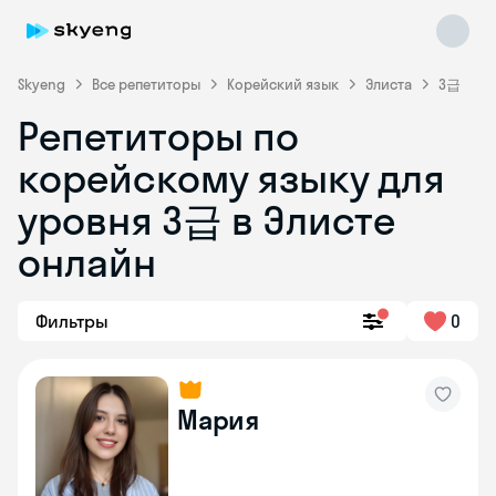
Skyeng
Все репетиторы
Корейский язык
Элиста
3급
Репетиторы по
корейскому языку для
уровня 3급 в Элисте
Skyeng Chat
онлайн
online
Фильтры
0
Мария