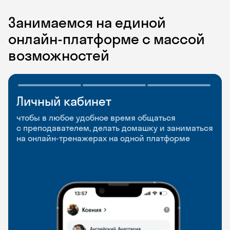
Занимаемся на единой
онлайн-платформе с массой
возможностей
Личный кабинет
Мобильное
Разговорные клубы
приложение
и Talks
чтобы в любое удобное время общаться
с преподавателем, делать домашку и заниматься
чтобы заниматься и изучать новые слова где
Групповые занятия для разговорной практики
на онлайн-тренажерах на одной платформе
и когда удобно
и индивидуальные встречи с преподавателями
со всего мира, чтобы общаться на английском
свободно