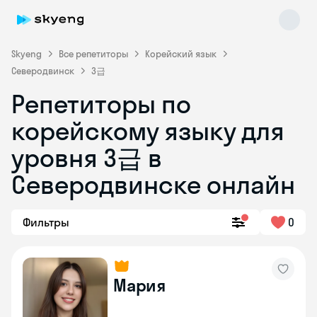
Skyeng
Все репетиторы
Корейский язык
Северодвинск
3급
Репетиторы по
корейскому языку для
Skyeng Chat
уровня 3급 в
online
Северодвинске онлайн
Фильтры
0
Мария