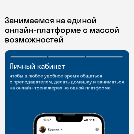
Занимаемся на единой
онлайн-платформе с массой
возможностей
Личный кабинет
Мобильное
Разговорные клубы
приложение
и Talks
чтобы в любое удобное время общаться
с преподавателем, делать домашку и заниматься
чтобы заниматься и изучать новые слова где
Групповые занятия для разговорной практики
на онлайн-тренажерах на одной платформе
и когда удобно
и индивидуальные встречи с преподавателями
со всего мира, чтобы общаться на английском
свободно