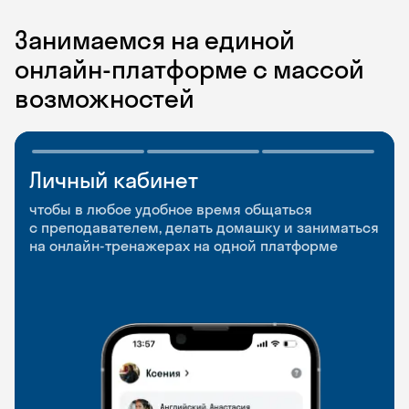
Занимаемся на единой
онлайн-платформе с массой
возможностей
Личный кабинет
Мобильное
Разговорные клубы
приложение
и Talks
чтобы в любое удобное время общаться
с преподавателем, делать домашку и заниматься
чтобы заниматься и изучать новые слова где
Групповые занятия для разговорной практики
на онлайн-тренажерах на одной платформе
и когда удобно
и индивидуальные встречи с преподавателями
со всего мира, чтобы общаться на английском
свободно