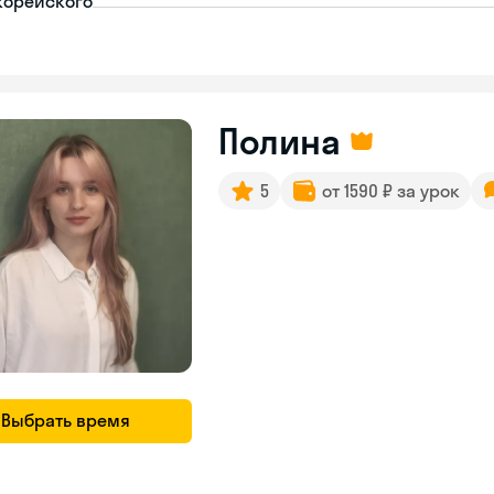
корейского
Полина
5
от 1590 ₽ за урок
Выбрать время