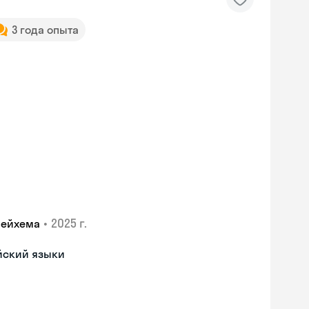
3 года опыта
•
2025 г.
лейхема
йский языки