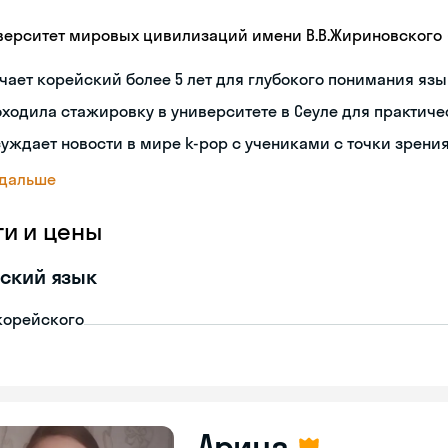
верситет мировых цивилизаций имени В.В.Жириновского
чает корейский более 5 лет для глубокого понимания яз
ходила стажировку в университете в Сеуле для практиче
уждает новости в мире k-pop с учениками с точки зрени
 дальше
ги и цены
ский язык
корейского
Арина