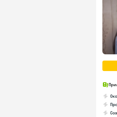
При
Око
Про
Соз