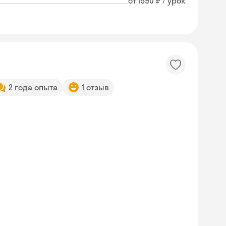
от 1590 ₽ / урок
2 года опыта
1 отзыв
Skyeng Chat
online