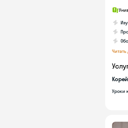
Уни
Изу
Про
Обс
Читать
Услу
Корей
Уроки 