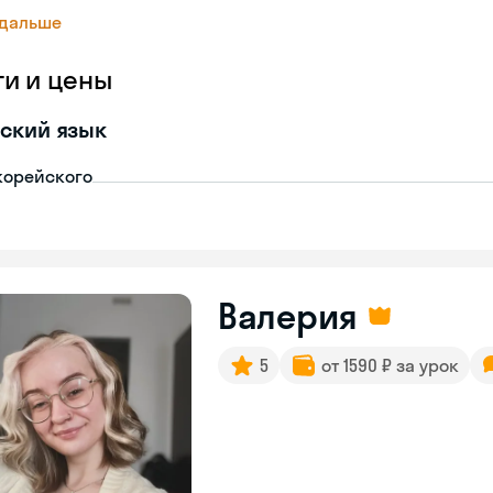
 дальше
ги и цены
ский язык
корейского
Валерия
5
от 1590 ₽ за урок