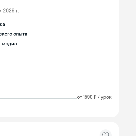
•
2029 г.
ыка
ского опыта
я медиа
от 1590 ₽ / урок