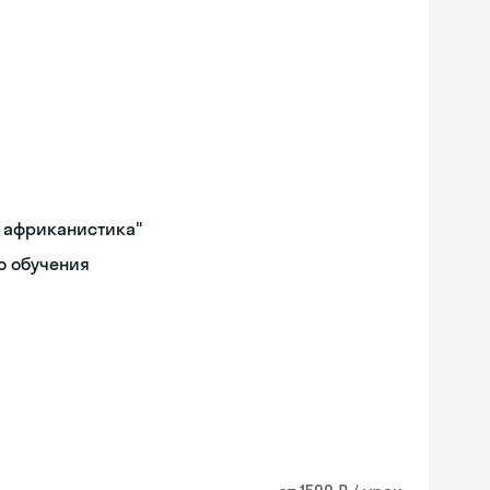
и африканистика"
о обучения