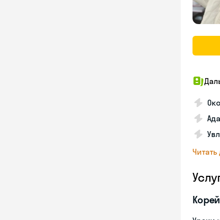
Дал
Око
Ада
Увл
Читать
Услу
Корей