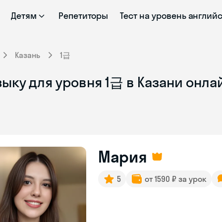
Детям
Репетиторы
Тест на уровень англий
Казань
1급
ыку для уровня 1급 в Казани онла
Мария
5
от 1590 ₽ за урок