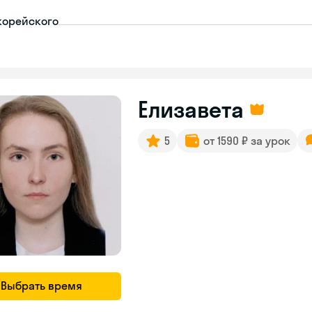
корейского
Елизавета
5
от 1590 ₽ за урок
Выбрать время