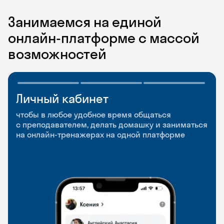
Занимаемся на единой
онлайн-платформе с массой
возможностей
Личный кабинет
Мобильное
Разговорные клубы
приложение
и Talks
чтобы в любое удобное время общаться
с преподавателем, делать домашку и заниматься
чтобы заниматься и изучать новые слова где
Групповые занятия для разговорной практики
на онлайн-тренажерах на одной платформе
и когда удобно
и индивидуальные встречи с преподавателями
со всего мира, чтобы общаться на английском
свободно