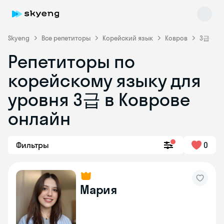
Skyeng
Все репетиторы
Корейский язык
Ковров
3급
Репетиторы по
корейскому языку для
уровня 3급 в Коврове
Skyeng Chat
онлайн
online
Фильтры
0
Мария