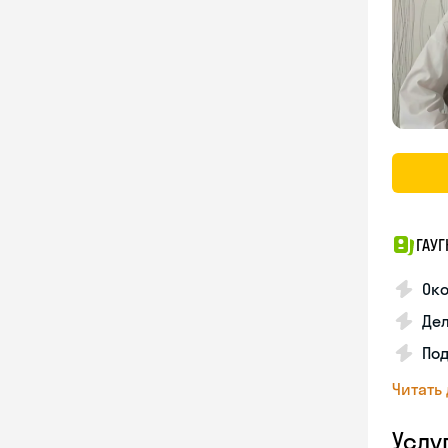
ГАУГ
Ок
Де
Под
Читать
Услу