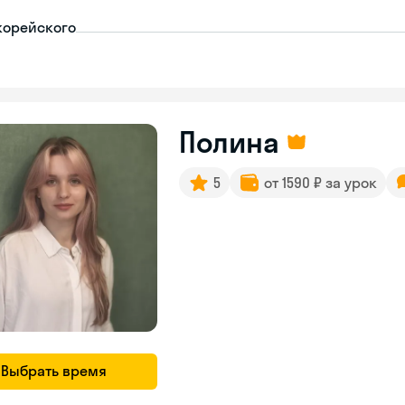
корейского
Полина
5
от 1590 ₽ за урок
Выбрать время