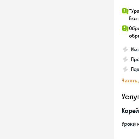
"Ур
Ека
Обр
обра
Име
Про
Под
Читать
Услу
Корей
Уроки 