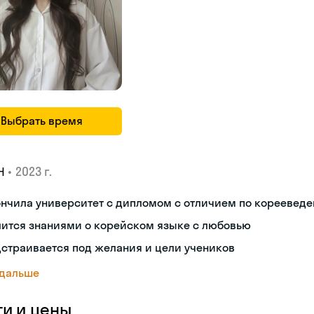
Выбрать время
•
2023 г.
Н
ончила университет с дипломом с отличием по кореевед
лится знаниями о корейском языке с любовью
страивается под желания и цели учеников
 дальше
ги и цены