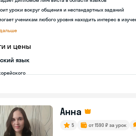
адает дипломом лингвиста в области языков
оит уроки вокруг общения и нестандартных заданий
огает ученикам любого уровня находить интерес в изуче
 дальше
ги и цены
ский язык
корейского
Анна
5
от 1590 ₽ за урок