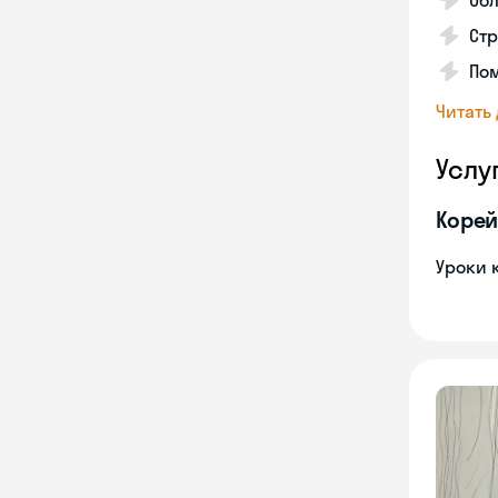
Обл
Стр
Пом
Читать
Услу
Корей
Уроки 