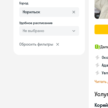
Город
Удобное расписание
Не выбрано
Сбросить фильтры
Дал
Око
Ада
Увл
Читать
Услу
Корей