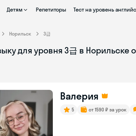
Детям
Репетиторы
Тест на уровень англий
Норильск
3급
зыку для уровня 3급 в Норильске 
Валерия
5
от 1590 ₽ за урок