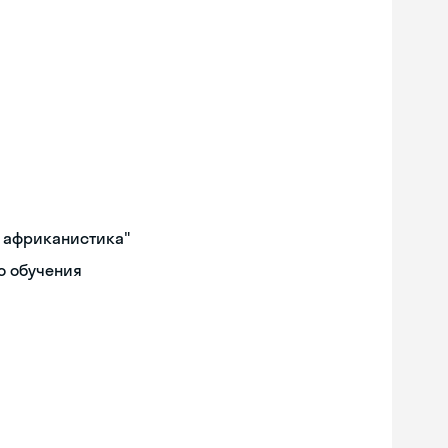
и африканистика"
о обучения