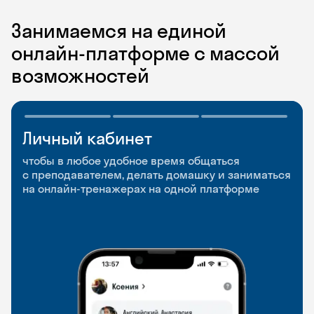
Занимаемся на единой
онлайн-платформе с массой
возможностей
Личный кабинет
Мобильное
Разговорные клубы
приложение
и Talks
чтобы в любое удобное время общаться
с преподавателем, делать домашку и заниматься
чтобы заниматься и изучать новые слова где
Групповые занятия для разговорной практики
на онлайн-тренажерах на одной платформе
и когда удобно
и индивидуальные встречи с преподавателями
со всего мира, чтобы общаться на английском
свободно