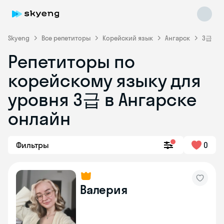
Skyeng
Все репетиторы
Корейский язык
Ангарск
3급
Репетиторы по
корейскому языку для
уровня 3급 в Ангарске
Skyeng Chat
онлайн
online
Фильтры
0
Валерия