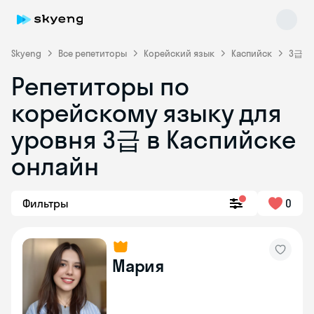
Skyeng
Все репетиторы
Корейский язык
Каспийск
3급
Репетиторы по
корейскому языку для
уровня 3급 в Каспийске
Skyeng Chat
онлайн
online
Фильтры
0
Мария