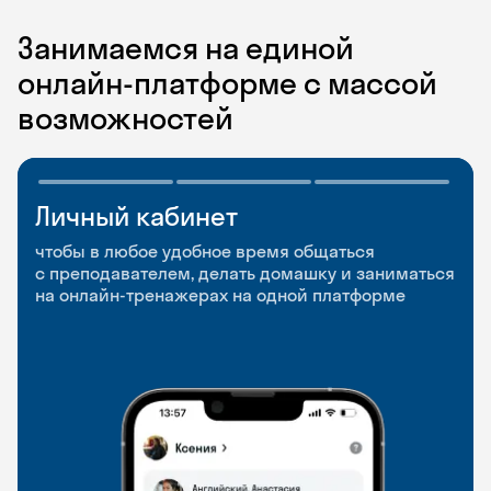
Занимаемся на единой
онлайн-платформе с массой
возможностей
Личный кабинет
Мобильное
Разговорные клубы
приложение
и Talks
чтобы в любое удобное время общаться
с преподавателем, делать домашку и заниматься
чтобы заниматься и изучать новые слова где
Групповые занятия для разговорной практики
на онлайн-тренажерах на одной платформе
и когда удобно
и индивидуальные встречи с преподавателями
со всего мира, чтобы общаться на английском
свободно