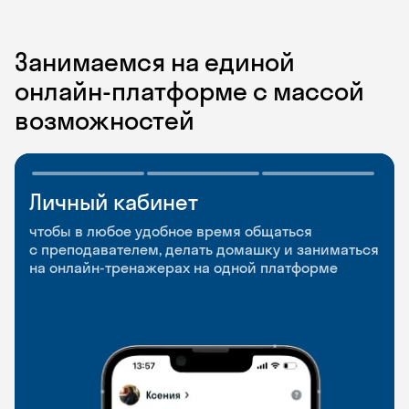
Занимаемся на единой
онлайн-платформе с массой
возможностей
Личный кабинет
Мобильное
Разговорные клубы
приложение
и Talks
чтобы в любое удобное время общаться
с преподавателем, делать домашку и заниматься
чтобы заниматься и изучать новые слова где
Групповые занятия для разговорной практики
на онлайн-тренажерах на одной платформе
и когда удобно
и индивидуальные встречи с преподавателями
со всего мира, чтобы общаться на английском
свободно