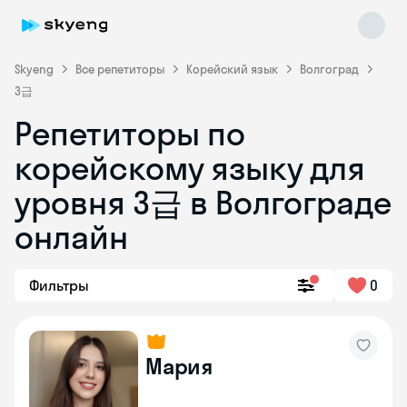
Skyeng
Все репетиторы
Корейский язык
Волгоград
3급
Репетиторы по
корейскому языку для
Skyeng Chat
уровня 3급 в Волгограде
online
онлайн
Фильтры
0
Мария