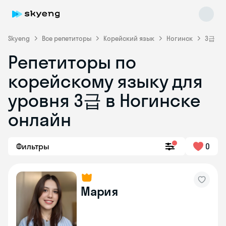
Skyeng
Все репетиторы
Корейский язык
Ногинск
3급
Репетиторы по
корейскому языку для
уровня 3급 в Ногинске
Skyeng Chat
онлайн
online
Фильтры
0
Мария