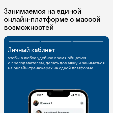
Занимаемся на единой
онлайн-платформе с массой
возможностей
Личный кабинет
Мобильное
Разговорные клубы
приложение
и Talks
чтобы в любое удобное время общаться
с преподавателем, делать домашку и заниматься
чтобы заниматься и изучать новые слова где
Групповые занятия для разговорной практики
на онлайн-тренажерах на одной платформе
и когда удобно
и индивидуальные встречи с преподавателями
со всего мира, чтобы общаться на английском
свободно