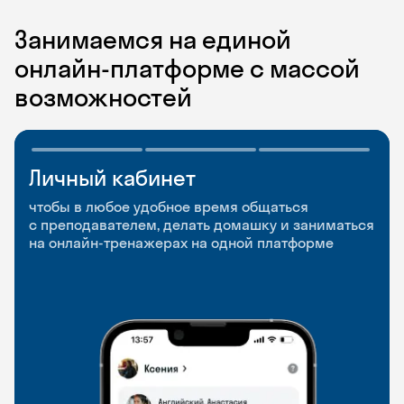
Занимаемся на единой
онлайн-платформе с массой
возможностей
Личный кабинет
Мобильное
Разговорные клубы
приложение
и Talks
чтобы в любое удобное время общаться
с преподавателем, делать домашку и заниматься
чтобы заниматься и изучать новые слова где
Групповые занятия для разговорной практики
на онлайн-тренажерах на одной платформе
и когда удобно
и индивидуальные встречи с преподавателями
со всего мира, чтобы общаться на английском
свободно