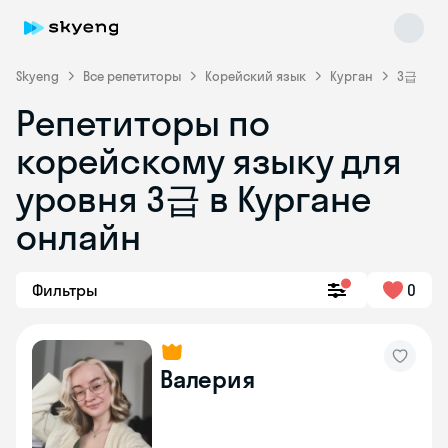
Skyeng
Все репетиторы
Корейский язык
Курган
3급
Репетиторы по
корейскому языку для
уровня 3급 в Кургане
Skyeng Chat
онлайн
online
Фильтры
0
Валерия