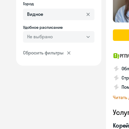
Город
Удобное расписание
Не выбрано
Сбросить фильтры
РГПУ
Обл
Стр
Пом
Читать
Услу
Корей