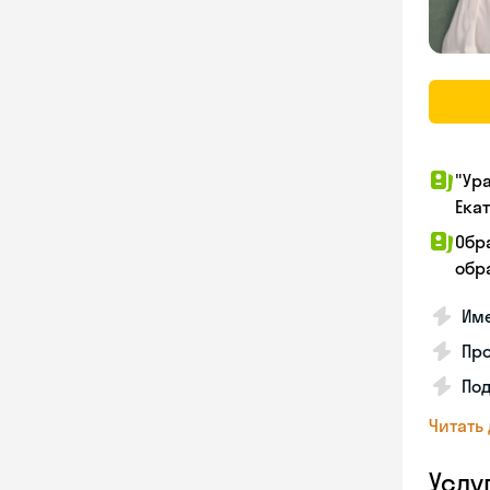
"Ур
Ека
Обр
обра
Име
Про
Под
Читать
Услу