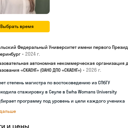
Выбрать время
альский Федеральный Университет имени первого Президен
•
2024 г.
теринбург
азовательная автономная некоммерческая организация 
•
2026 г.
зования «СКАЕНГ» (ОАНО ДПО «СКАЕНГ»)
ет степень магистра по востоковедению из СПбГУ
ходила стажировку в Сеуле в Ewha Womans University
бирает программу под уровень и цели каждого ученика
 дальше
ги и цены