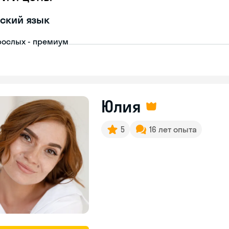
ский язык
рослых - премиум
Юлия
5
16 лет опыта