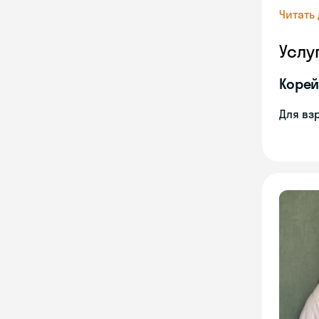
Читать
Услу
Корей
Для вз