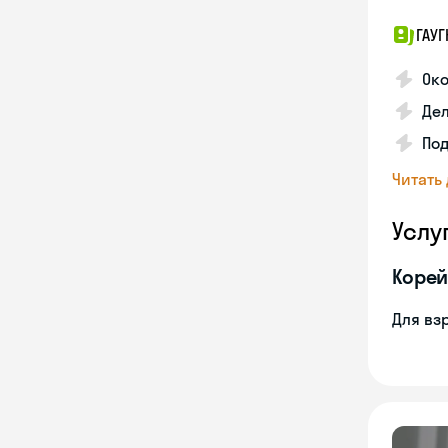
ГАУГ
Ок
Де
Под
Читать
Услу
Корей
Для вз