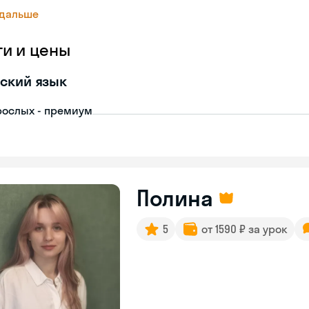
 дальше
ги и цены
ский язык
рослых - премиум
Полина
5
от 1590 ₽ за урок