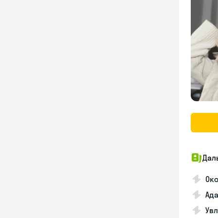
Дал
Око
Ада
Увл