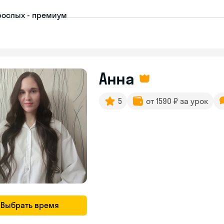
рослых - премиум
Анна
5
от 1590 ₽ за урок
Выбрать время