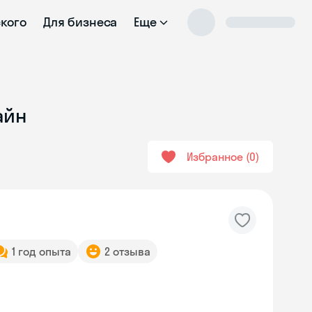
ского
Для бизнеса
Еще
айн
Избранное
0
1 год опыта
2 отзыва