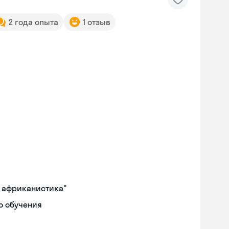
2 года опыта
1 отзыв
и африканистика"
о обучения