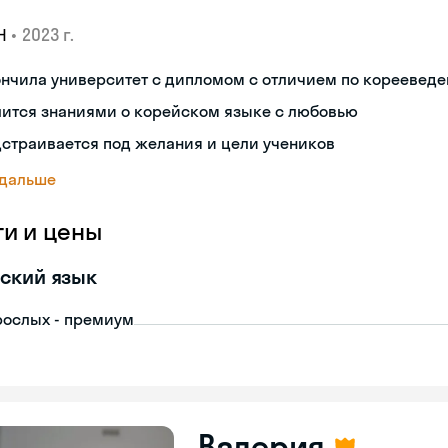
•
2023 г.
Н
ончила университет с дипломом с отличием по кореевед
лится знаниями о корейском языке с любовью
страивается под желания и цели учеников
 дальше
ги и цены
ский язык
рослых - премиум
Валерия