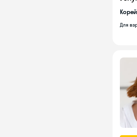
Корей
Для вз