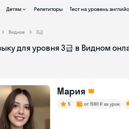
Детям
Репетиторы
Тест на уровень англий
Видное
3급
зыку для уровня 3급 в Видном онл
Мария
5
от 1590 ₽ за урок