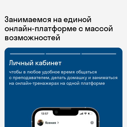
Занимаемся на единой
онлайн-платформе с массой
возможностей
Личный кабинет
Мобильное
Разговорные клубы
приложение
и Talks
чтобы в любое удобное время общаться
с преподавателем, делать домашку и заниматься
чтобы заниматься и изучать новые слова где
Групповые занятия для разговорной практики
на онлайн-тренажерах на одной платформе
и когда удобно
и индивидуальные встречи с преподавателями
со всего мира, чтобы общаться на английском
свободно