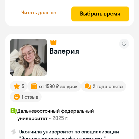
Читать дальше
Выбрать время
Валерия
5
от 1590 ₽ за урок
2 года опыта
1 отзыв
Дальневосточный федеральный
•
2025 г.
университет
Окончила университет по специализации
"Востоковедение и африканистика"