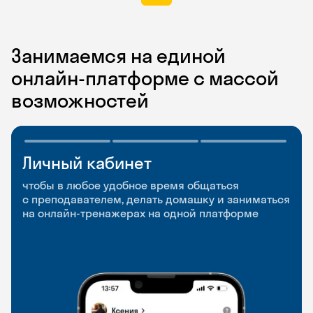
Занимаемся на единой
онлайн-платформе с массой
возможностей
Личный кабинет
Мобильное
Разговорные клубы
приложение
и Talks
чтобы в любое удобное время общаться
с преподавателем, делать домашку и заниматься
чтобы заниматься и изучать новые слова где
Групповые занятия для разговорной практики
на онлайн-тренажерах на одной платформе
и когда удобно
и индивидуальные встречи с преподавателями
со всего мира, чтобы общаться на английском
свободно