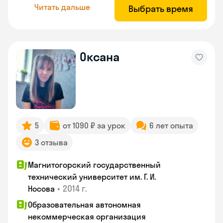
Читать дальше
Выбрать время
Оксана
5
от 1090 ₽ за урок
6 лет опыта
3 отзыва
Магнитогорский государственный
технический университет им. Г. И.
•
2014 г.
Носова
Образовательная автономная
некоммерческая организация