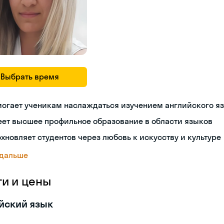
Выбрать время
могает ученикам наслаждаться изучением английского я
еет высшее профильное образование в области языков
хновляет студентов через любовь к искусству и культуре
 дальше
ги и цены
йский язык