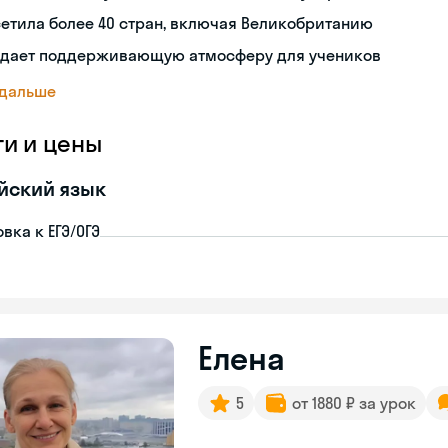
етила более 40 стран, включая Великобританию
здает поддерживающую атмосферу для учеников
 дальше
ги и цены
йский язык
вка к ЕГЭ/ОГЭ
Елена
5
от 1880 ₽ за урок