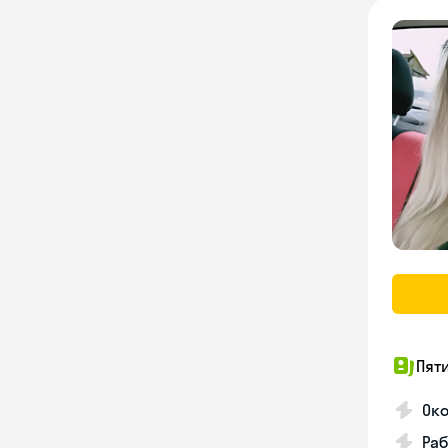
Пят
Ок
Раб