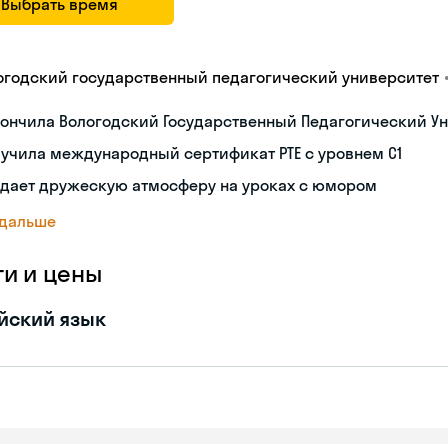
Выбрать время
огодский государственный педагогический университет
ончила Вологодский Государственный Педагогический Ун
учила международный сертификат PTE с уровнем C1
здает дружескую атмосферу на уроках с юмором
 дальше
ги и цены
йский язык