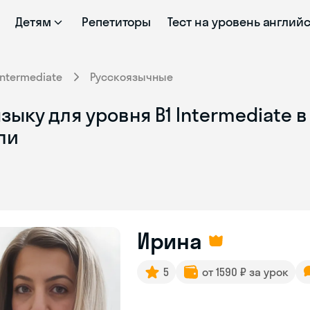
Детям
Репетиторы
Тест на уровень англий
Intermediate
Русскоязычные
зыку для уровня B1 Intermediate 
ли
Ирина
5
от 1590 ₽ за урок