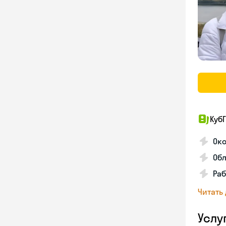
КубГ
Око
Обл
Раб
Читать
Услу