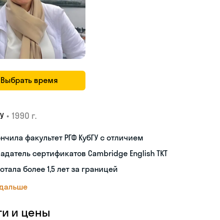
Выбрать время
•
1990 г.
У
нчила факультет РГФ КубГУ с отличием
адатель сертификатов Cambridge English TKT
отала более 1,5 лет за границей
 дальше
ги и цены