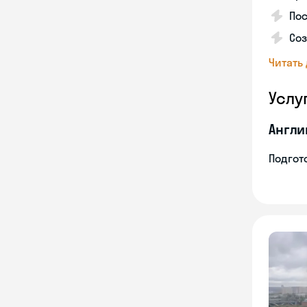
Пос
Со
Читать
Услу
Англи
Подгото