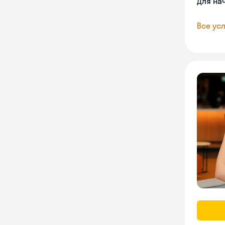
Для на
Все усл