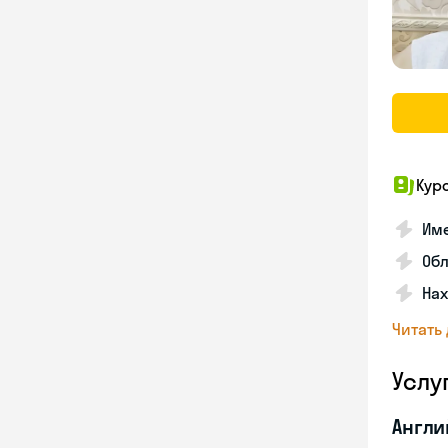
Кур
Име
Об
На
Читать
Услу
Англи