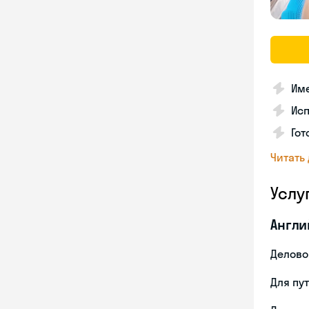
Име
Ис
Гот
Читать
Услу
Англи
Делово
Для пу