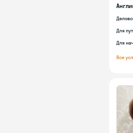
Англи
Делово
Для пу
Для на
Все усл