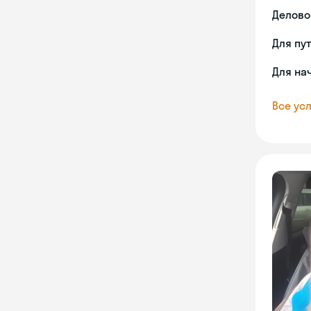
Делово
Для пу
Для на
Все усл