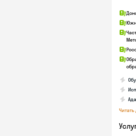
Дон
Южн
Час
Мет
Рос
Обр
обра
Обу
Ис
Ада
Читать
Услу