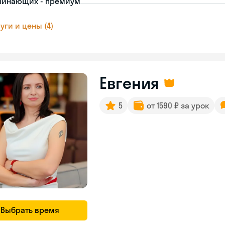
чинающих - премиум
уги и цены (4)
Евгения
5
от 1590 ₽ за урок
Выбрать время