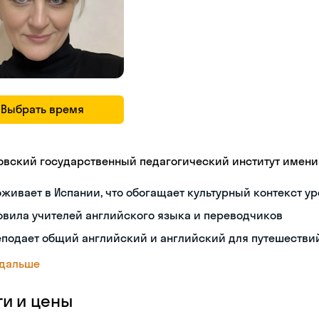
Выбрать время
овский государственный педагогический институт имени В
живает в Испании, что обогащает культурный контекст у
овила учителей английского языка и переводчиков
еподает общий английский и английский для путешестви
 дальше
ги и цены