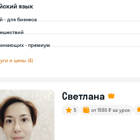
йский язык
й - для бизнеса
тешествий
чинающих - премиум
уги и цены (4)
Светлана
5
от 1590 ₽ за урок