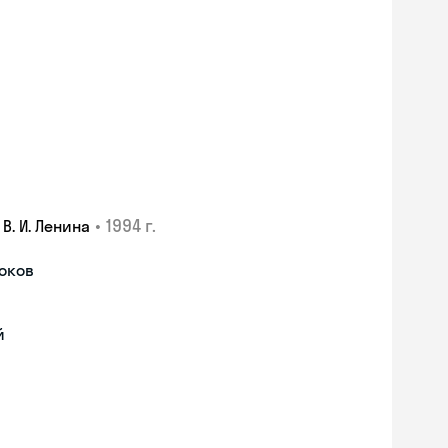
•
1994 г.
. И. Ленина
роков
й