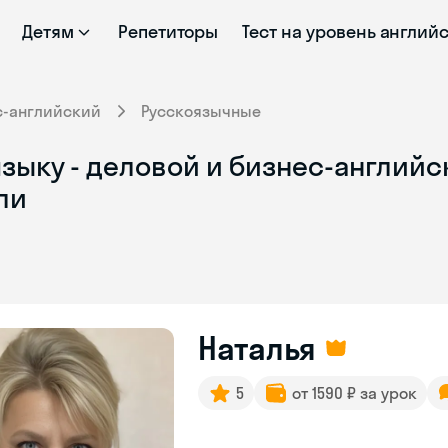
Детям
Репетиторы
Тест на уровень англий
с-английский
Русскоязычные
зыку - деловой и бизнес-английс
ли
Наталья
5
от 1590 ₽ за урок