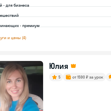
й - для бизнеса
тешествий
чинающих - премиум
уги и цены (4)
Юлия
5
от 1590 ₽ за урок