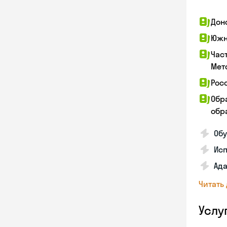
Дон
Южн
Час
Мет
Рос
Обр
обра
Обу
Ис
Ада
Читать
Услу