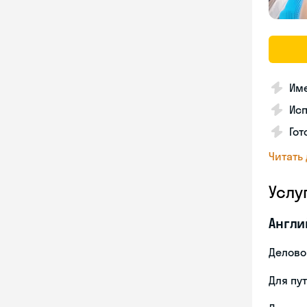
Име
Ис
Гот
Читать
Услу
Англи
Делово
Для пу