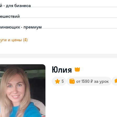
й - для бизнеса
тешествий
чинающих - премиум
уги и цены (4)
Юлия
5
от 1590 ₽ за урок