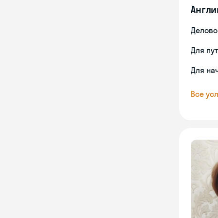
Англи
Делово
Для пу
Для на
Все усл