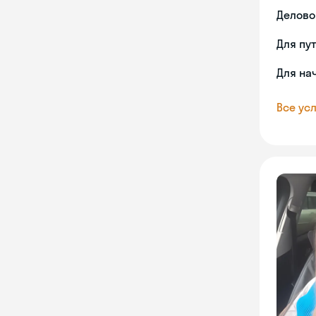
Делово
Для пу
Для на
Все усл