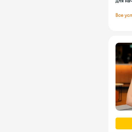
Для на
Все усл