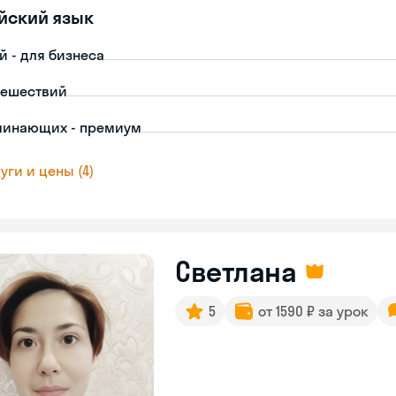
йский язык
й - для бизнеса
тешествий
чинающих - премиум
уги и цены (4)
Светлана
5
от 1590 ₽ за урок