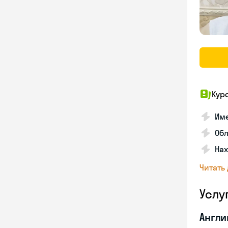
Кур
Име
Об
На
Читать
Услу
Англи