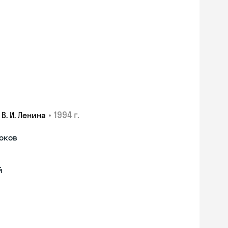
•
1994 г.
. И. Ленина
роков
й