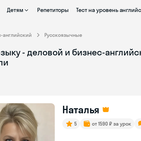
Детям
Репетиторы
Тест на уровень англий
с-английский
Русскоязычные
зыку - деловой и бизнес-английс
ли
Наталья
5
от 1590 ₽ за урок