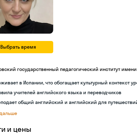
Выбрать время
овский государственный педагогический институт имени В
живает в Испании, что обогащает культурный контекст у
овила учителей английского языка и переводчиков
еподает общий английский и английский для путешестви
 дальше
ги и цены