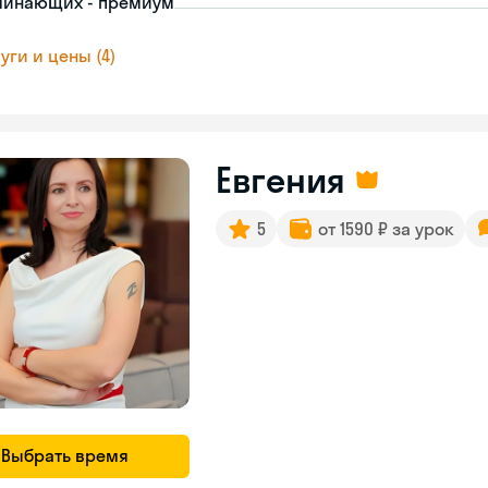
чинающих - премиум
уги и цены (4)
Евгения
5
от 1590 ₽ за урок
Выбрать время