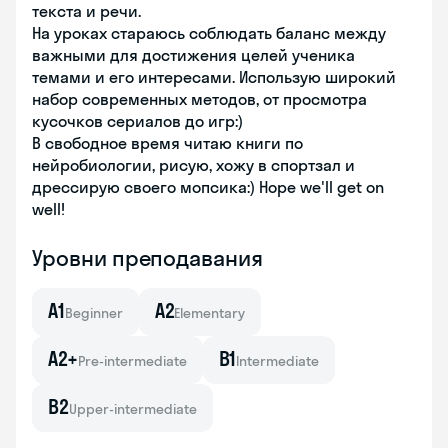
текста и речи.
На уроках стараюсь соблюдать баланс между
важными для достижения целей ученика
темами и его интересами. Использую широкий
набор современных методов, от просмотра
кусочков сериалов до игр:)
В свободное время читаю книги по
нейробиологии, рисую, хожу в спортзал и
дрессирую своего мопсика:) Hope we'll get on
well!
Уровни преподавания
A1
A2
Beginner
Elementary
A2+
B1
Pre-intermediate
Intermediate
B2
Upper-intermediate