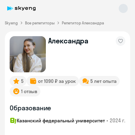
Skyeng
Все репетиторы
Репетитор Александра
Александра
Skyeng Chat
online
5
от 1090 ₽ за урок
5 лет опыта
1 отзыв
Образование
•
2024 г.
Казанский федеральный университет