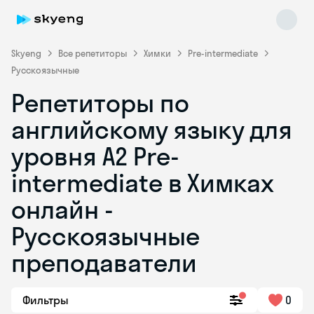
Skyeng
Все репетиторы
Химки
Pre-intermediate
Русскоязычные
Репетиторы по
английскому языку для
уровня A2 Pre-
intermediate в Химках
Skyeng Chat
online
онлайн -
Русскоязычные
преподаватели
Фильтры
0