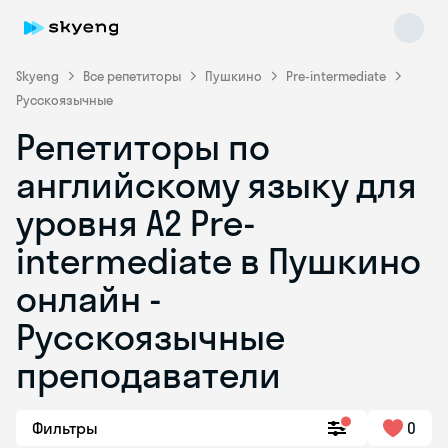
Skyeng
Все репетиторы
Пушкино
Pre-intermediate
Русскоязычные
Репетиторы по
английскому языку для
уровня A2 Pre-
intermediate в Пушкино
Skyeng Chat
online
онлайн -
Русскоязычные
преподаватели
Фильтры
0