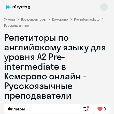
Skyeng
Все репетиторы
Кемерово
Pre-intermediate
Русскоязычные
Репетиторы по
английскому языку для
уровня A2 Pre-
intermediate в
Skyeng Chat
online
Кемерово онлайн -
Русскоязычные
преподаватели
Фильтры
0