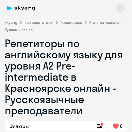
Skyeng
Все репетиторы
Красноярск
Pre-intermediate
Русскоязычные
Репетиторы по
английскому языку для
уровня A2 Pre-
intermediate в
Skyeng Chat
online
Красноярске онлайн -
Русскоязычные
преподаватели
Фильтры
0