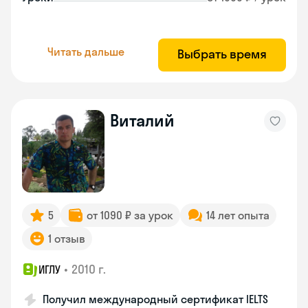
Читать дальше
Выбрать время
Виталий
5
от 1090 ₽ за урок
14 лет опыта
1 отзыв
•
2010 г.
ИГЛУ
Получил международный сертификат IELTS