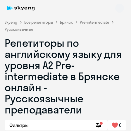
Skyeng
Все репетиторы
Брянск
Pre-intermediate
Русскоязычные
Репетиторы по
английскому языку для
уровня A2 Pre-
intermediate в Брянске
Skyeng Chat
online
онлайн -
Русскоязычные
преподаватели
Фильтры
0